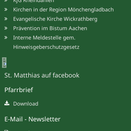
KjG Rheindahlen
Kirchen in der Region Mönchengladbach
Evangelische Kirche Wickrathberg
Prävention im Bistum Aachen
Interne Meldestelle gem.
Hinweisgeberschutzgesetz
©
M
e
ta
St. Matthias auf facebook
Pfarrbrief
Download
E-Mail - Newsletter