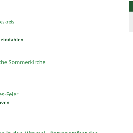
eskreis
heindahlen
che Sommerkirche
s-Feier
oven