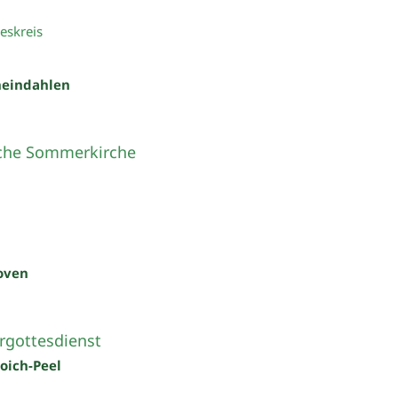
eskreis
heindahlen
che Sommerkirche
oven
rgottesdienst
roich-Peel