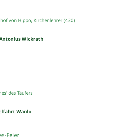
chof von Hippo, Kirchenlehrer (430)
 Antonius Wickrath
es' des Täufers
elfahrt Wanlo
s-Feier