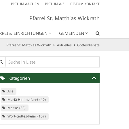
BISTUM AACHEN
BISTUM A-Z
BISTUM KONTAKT
Pfarrei St. Matthias Wickrath
RREI & EINRICHTUNGEN
GEMEINDEN
Pfarre St. Matthias Wickrath
Aktuelles
Gottesdienste
che in Liste
Kategorien
Alle
Mariä Himmelfahrt
40
Messe
53
Wort-Gottes-Feier
107