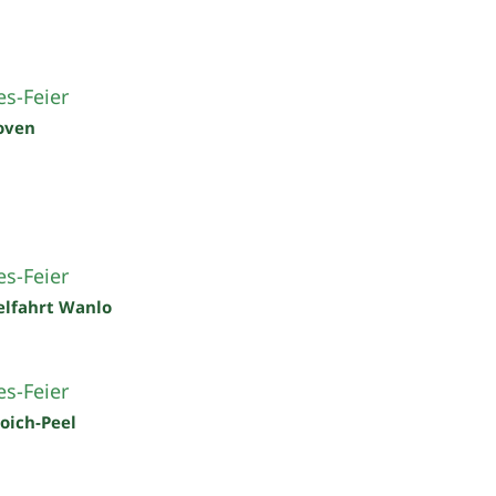
s-Feier
oven
s-Feier
elfahrt Wanlo
s-Feier
roich-Peel