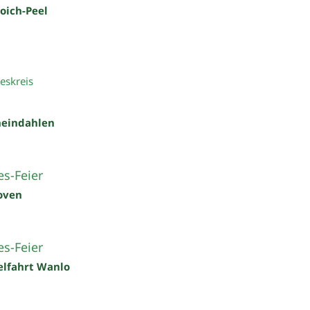
roich-Peel
eskreis
heindahlen
s-Feier
oven
s-Feier
elfahrt Wanlo