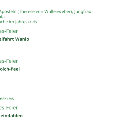
 Aposteln (Therese von Wüllenweber), Jungfrau
ata
che im Jahreskreis
s-Feier
elfahrt Wanlo
s-Feier
roich-Peel
eskreis
s-Feier
heindahlen