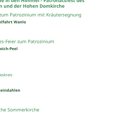
 in den Himmel - Patronatsfest des
n und der Hohen Domkirche
 zum Patrozinium mit Kräutersegnung
elfahrt Wanlo
es-Feier zum Patrozinium
roich-Peel
eskreis
heindahlen
che Sommerkirche