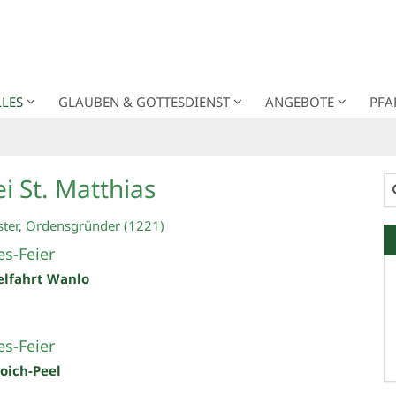
LES
GLAUBEN & GOTTESDIENST
ANGEBOTE
PFA
i St. Matthias
Su
ster, Ordensgründer (1221)
s-Feier
elfahrt Wanlo
s-Feier
roich-Peel