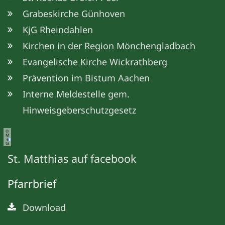
Grabeskirche Günhoven
KjG Rheindahlen
Kirchen in der Region Mönchengladbach
Evangelische Kirche Wickrathberg
Prävention im Bistum Aachen
Interne Meldestelle gem.
Hinweisgeberschutzgesetz
©
M
e
ta
St. Matthias auf facebook
Pfarrbrief
Download