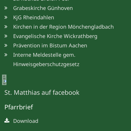
Grabeskirche Günhoven
KjG Rheindahlen
Kirchen in der Region Mönchengladbach
Evangelische Kirche Wickrathberg
Prävention im Bistum Aachen
Interne Meldestelle gem.
Hinweisgeberschutzgesetz
©
M
e
ta
St. Matthias auf facebook
Pfarrbrief
Download