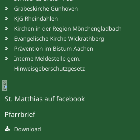
Grabeskirche Günhoven
KjG Rheindahlen
Kirchen in der Region Mönchengladbach
Evangelische Kirche Wickrathberg
Prävention im Bistum Aachen
Interne Meldestelle gem.
Hinweisgeberschutzgesetz
©
M
e
ta
St. Matthias auf facebook
Pfarrbrief
Download