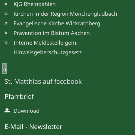
KjG Rheindahlen
Kirchen in der Region Mönchengladbach
Evangelische Kirche Wickrathberg
Prävention im Bistum Aachen
Interne Meldestelle gem.
Hinweisgeberschutzgesetz
©
M
e
ta
St. Matthias auf facebook
Pfarrbrief
Download
E-Mail - Newsletter