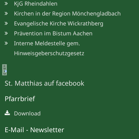
KjG Rheindahlen
Kirchen in der Region Mönchengladbach
Evangelische Kirche Wickrathberg
Prävention im Bistum Aachen
Interne Meldestelle gem.
Hinweisgeberschutzgesetz
©
M
e
ta
St. Matthias auf facebook
Pfarrbrief
Download
E-Mail - Newsletter