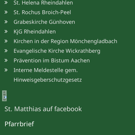
St. Helena Rheindahlen
St. Rochus Broich-Peel
Grabeskirche Günhoven
KjG Rheindahlen
Kirchen in der Region Mönchengladbach
Evangelische Kirche Wickrathberg
Prävention im Bistum Aachen
Interne Meldestelle gem.
Hinweisgeberschutzgesetz
©
M
e
ta
St. Matthias auf facebook
Pfarrbrief