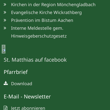
Kirchen in der Region Mönchengladbach
Evangelische Kirche Wickrathberg
Prävention im Bistum Aachen
Interne Meldestelle gem.
Hinweisgeberschutzgesetz
©
M
e
ta
St. Matthias auf facebook
Pfarrbrief
Download
E-Mail - Newsletter
Jetzt abonnieren