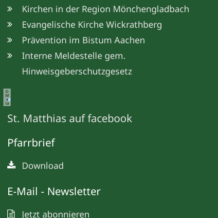
Kirchen in der Region Mönchengladbach
Evangelische Kirche Wickrathberg
Prävention im Bistum Aachen
Interne Meldestelle gem.
Hinweisgeberschutzgesetz
©
M
e
ta
St. Matthias auf facebook
Pfarrbrief
Download
E-Mail - Newsletter
Jetzt abonnieren