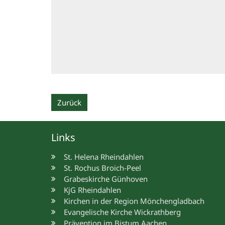
Zurück
Links
St. Helena Rheindahlen
St. Rochus Broich-Peel
Grabeskirche Günhoven
KjG Rheindahlen
Kirchen in der Region Mönchengladbach
Evangelische Kirche Wickrathberg
Prävention im Bistum Aachen