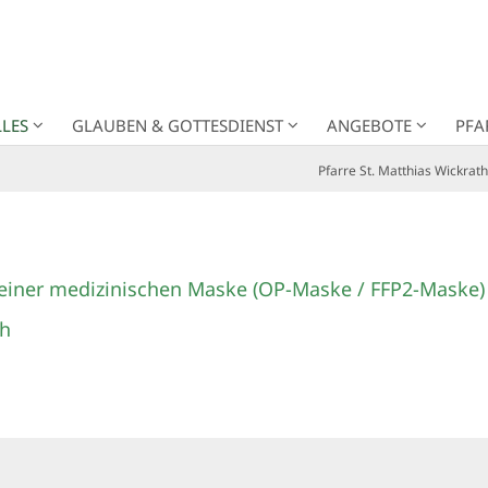
LES
GLAUBEN & GOTTESDIENST
ANGEBOTE
PFA
Pfarre St. Matthias Wickrath
 einer medizinischen Maske (OP-Maske / FFP2-Maske) 
th