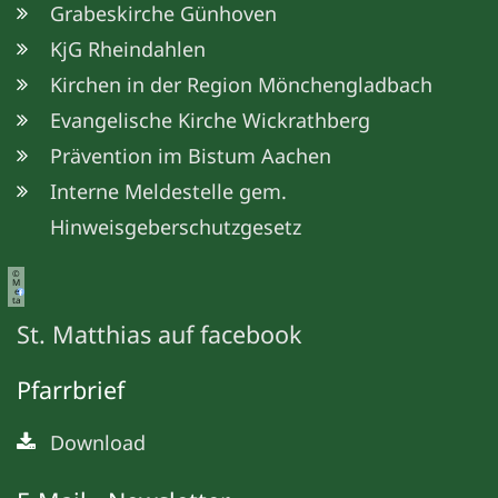
Grabeskirche Günhoven
KjG Rheindahlen
Kirchen in der Region Mönchengladbach
Evangelische Kirche Wickrathberg
Prävention im Bistum Aachen
Interne Meldestelle gem.
Hinweisgeberschutzgesetz
©
M
e
ta
St. Matthias auf facebook
Pfarrbrief
Download