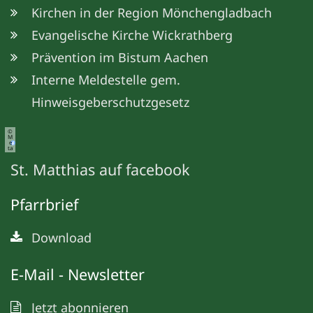
Kirchen in der Region Mönchengladbach
Evangelische Kirche Wickrathberg
Prävention im Bistum Aachen
Interne Meldestelle gem.
Hinweisgeberschutzgesetz
©
M
e
ta
St. Matthias auf facebook
Pfarrbrief
Download
E-Mail - Newsletter
Jetzt abonnieren