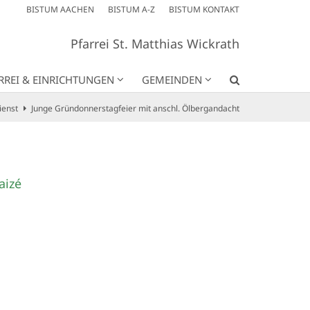
BISTUM AACHEN
BISTUM A-Z
BISTUM KONTAKT
Pfarrei St. Matthias Wickrath
RREI & EINRICHTUNGEN
GEMEINDEN
ienst
Junge Gründonnerstagfeier mit anschl. Ölbergandacht
aizé