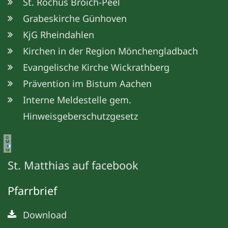
St. Rochus Broich-Peel
Grabeskirche Günhoven
KjG Rheindahlen
Kirchen in der Region Mönchengladbach
Evangelische Kirche Wickrathberg
Prävention im Bistum Aachen
Interne Meldestelle gem.
Hinweisgeberschutzgesetz
©
M
e
ta
St. Matthias auf facebook
Pfarrbrief
Download