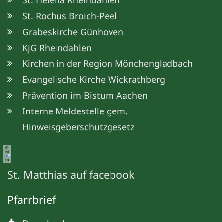
St. Rochus Broich-Peel
Grabeskirche Günhoven
KjG Rheindahlen
Kirchen in der Region Mönchengladbach
Evangelische Kirche Wickrathberg
Prävention im Bistum Aachen
Interne Meldestelle gem.
Hinweisgeberschutzgesetz
©
M
e
ta
St. Matthias auf facebook
Pfarrbrief