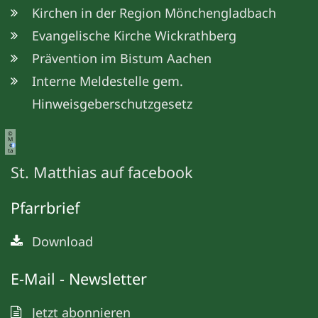
Kirchen in der Region Mönchengladbach
Evangelische Kirche Wickrathberg
Prävention im Bistum Aachen
Interne Meldestelle gem.
Hinweisgeberschutzgesetz
©
M
e
ta
St. Matthias auf facebook
Pfarrbrief
Download
E-Mail - Newsletter
Jetzt abonnieren