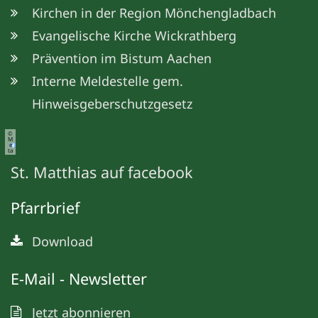
Kirchen in der Region Mönchengladbach
Evangelische Kirche Wickrathberg
Prävention im Bistum Aachen
Interne Meldestelle gem.
Hinweisgeberschutzgesetz
©
M
e
ta
St. Matthias auf facebook
Pfarrbrief
Download
E-Mail - Newsletter
Jetzt abonnieren