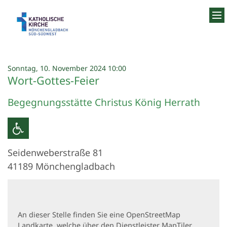
Zum Inhalt springen
:
Sonntag, 10. November 2024 10:00
Wort-Gottes-Feier
Begegnungsstätte Christus König Herrath
Seidenweberstraße 81
41189
Mönchengladbach
An dieser Stelle finden Sie eine OpenStreetMap
Landkarte, welche über den Dienstleister MapTiler