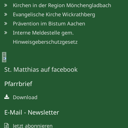
Kirchen in der Region Mönchengladbach
Evangelische Kirche Wickrathberg
Prävention im Bistum Aachen
Interne Meldestelle gem.
Hinweisgeberschutzgesetz
©
M
e
ta
St. Matthias auf facebook
Pfarrbrief
Download
E-Mail - Newsletter
Jetzt abonnieren