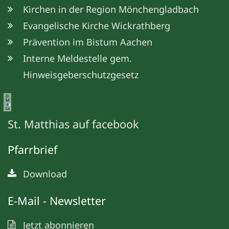
Kirchen in der Region Mönchengladbach
Evangelische Kirche Wickrathberg
Prävention im Bistum Aachen
Interne Meldestelle gem.
Hinweisgeberschutzgesetz
©
M
e
ta
St. Matthias auf facebook
Pfarrbrief
Download
E-Mail - Newsletter
Jetzt abonnieren