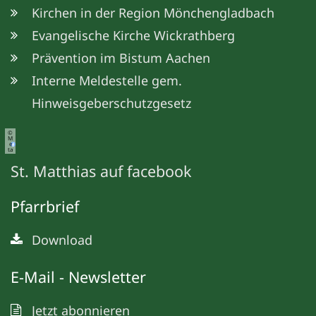
Kirchen in der Region Mönchengladbach
Evangelische Kirche Wickrathberg
Prävention im Bistum Aachen
Interne Meldestelle gem.
Hinweisgeberschutzgesetz
©
M
e
ta
St. Matthias auf facebook
Pfarrbrief
Download
E-Mail - Newsletter
Jetzt abonnieren