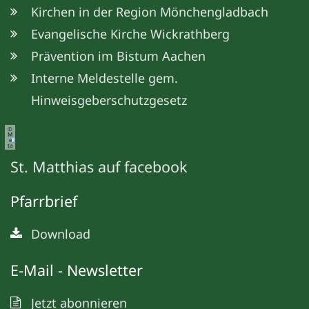
Kirchen in der Region Mönchengladbach
Evangelische Kirche Wickrathberg
Prävention im Bistum Aachen
Interne Meldestelle gem.
Hinweisgeberschutzgesetz
©
M
e
ta
St. Matthias auf facebook
Pfarrbrief
Download
E-Mail - Newsletter
Jetzt abonnieren