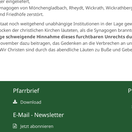
r eingeliefert,
ynagogen von Mönchengladbach, Rheydt, Wickrath, Wickrathber
d Friedhöfe zerstört.
om Staat noch weitgehend unabhängige Institutionen in der Lage g
locken der christlichen Kirchen läuteten, als die Synagogen bran
ige schweigende Hinnahme dieses furchtbaren Unrechts dur
November dazu beitragen, das Gedenken an die Verbrechen an u
 Wir Christen sind durch das abendliche Läuten zu Buße und Geb
Pfarrbrief
P
Download
E-Mail - Newsletter
Jetzt abonnieren