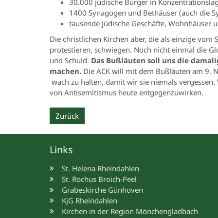
30.000 jüdische Bürger in Konzentrationslage
1400 Synagogen und Bethäuser (auch die S
tausende jüdische Geschäfte, Wohnhäuser un
Die christlichen Kirchen aber, die als einzige v
protestieren, schwiegen. Noch nicht einmal die G
und Schuld.
Das Bußläuten soll uns die damal
machen.
Die ACK will mit dem Bußläuten am 9. 
wach zu halten, damit wir sie niemals vergessen.
von Antisemitismus heute entgegenzuwirken.
Zurück
Links
St. Helena Rheindahlen
St. Rochus Broich-Peel
Grabeskirche Günhoven
KjG Rheindahlen
Kirchen in der Region Mönchengladbach