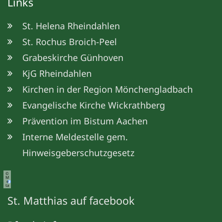
Links
St. Helena Rheindahlen
St. Rochus Broich-Peel
Grabeskirche Günhoven
KjG Rheindahlen
Kirchen in der Region Mönchengladbach
Evangelische Kirche Wickrathberg
Prävention im Bistum Aachen
Interne Meldestelle gem.
Hinweisgeberschutzgesetz
©
M
e
ta
St. Matthias auf facebook