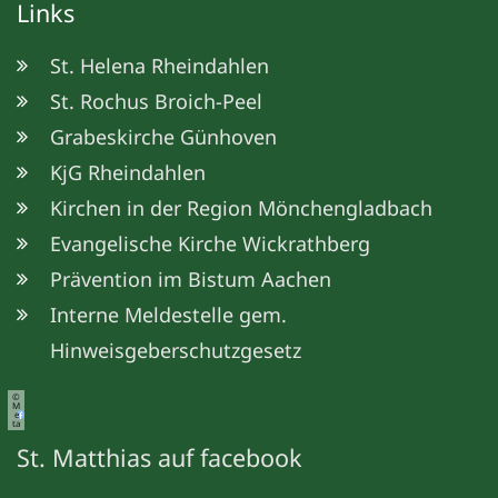
Links
St. Helena Rheindahlen
St. Rochus Broich-Peel
Grabeskirche Günhoven
KjG Rheindahlen
Kirchen in der Region Mönchengladbach
Evangelische Kirche Wickrathberg
Prävention im Bistum Aachen
Interne Meldestelle gem.
Hinweisgeberschutzgesetz
©
M
e
ta
St. Matthias auf facebook