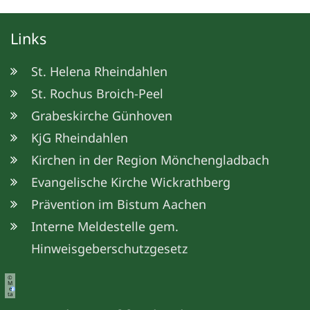
Links
St. Helena Rheindahlen
St. Rochus Broich-Peel
Grabeskirche Günhoven
KjG Rheindahlen
Kirchen in der Region Mönchengladbach
Evangelische Kirche Wickrathberg
Prävention im Bistum Aachen
Interne Meldestelle gem.
Hinweisgeberschutzgesetz
©
M
e
ta