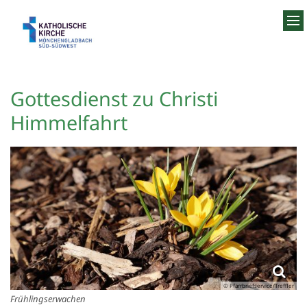
Zum Inhalt springen
Gottesdienst zu Christi
Himmelfahrt
© Pfarrbriefservice/Treffler
Frühlingserwachen