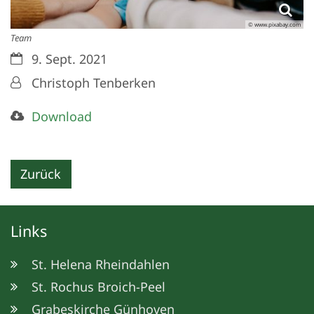
© www.pixabay.com
Team
Datum:
9. Sept. 2021
Von:
Christoph Tenberken
Download
Zurück
Links
St. Helena Rheindahlen
St. Rochus Broich-Peel
Grabeskirche Günhoven