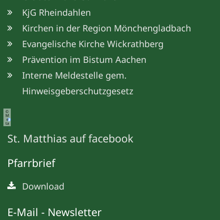
KjG Rheindahlen
Kirchen in der Region Mönchengladbach
Evangelische Kirche Wickrathberg
Prävention im Bistum Aachen
Interne Meldestelle gem.
Hinweisgeberschutzgesetz
©
M
e
ta
St. Matthias auf facebook
Pfarrbrief
Download
E-Mail - Newsletter