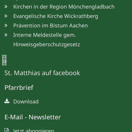
Kirchen in der Region Mönchengladbach
Evangelische Kirche Wickrathberg
Prävention im Bistum Aachen
Interne Meldestelle gem.
Hinweisgeberschutzgesetz
©
M
e
ta
St. Matthias auf facebook
Pfarrbrief
Download
E-Mail - Newsletter
Jetzt abonnieren