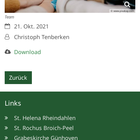
© www.pixabay.com
Team
Datum:
21. Okt. 2021
Von:
Christoph Tenberken
Download
Zurück
Links
St. Helena Rheindahlen
St. Rochus Broich-Peel
Grabeskirche Günhoven