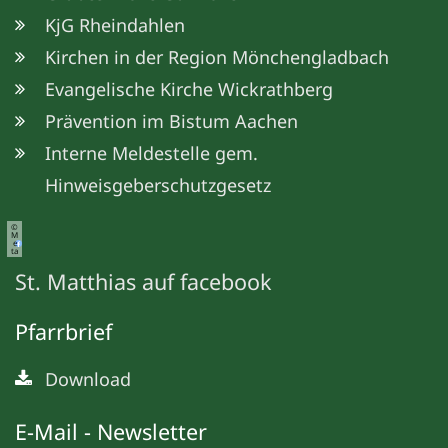
KjG Rheindahlen
Kirchen in der Region Mönchengladbach
Evangelische Kirche Wickrathberg
Prävention im Bistum Aachen
Interne Meldestelle gem.
Hinweisgeberschutzgesetz
©
M
e
ta
St. Matthias auf facebook
Pfarrbrief
Download
E-Mail - Newsletter