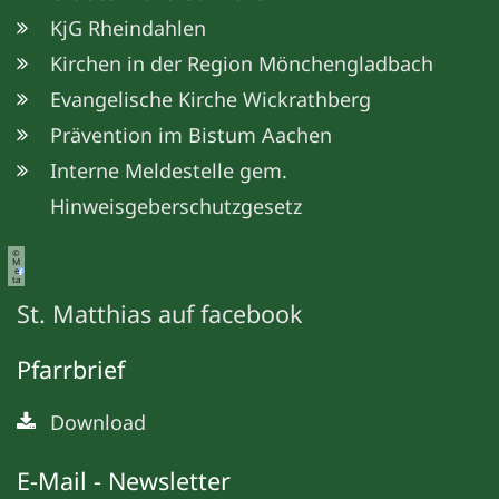
KjG Rheindahlen
Kirchen in der Region Mönchengladbach
Evangelische Kirche Wickrathberg
Prävention im Bistum Aachen
Interne Meldestelle gem.
Hinweisgeberschutzgesetz
©
M
e
ta
St. Matthias auf facebook
Pfarrbrief
Download
E-Mail - Newsletter