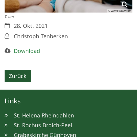
© www.pixabay.com
Team
Datum:
28. Okt. 2021
Von:
Christoph Tenberken
Download
Zurück
Links
St. Helena Rheindahlen
St. Rochus Broich-Peel
Grabeskirche Günhoven