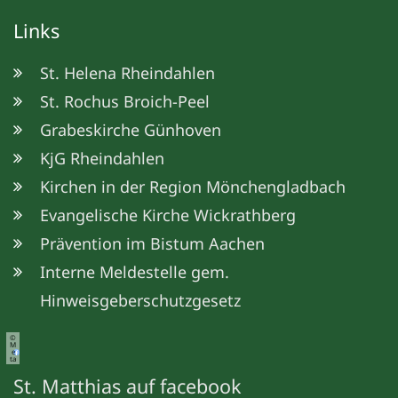
Links
St. Helena Rheindahlen
St. Rochus Broich-Peel
Grabeskirche Günhoven
KjG Rheindahlen
Kirchen in der Region Mönchengladbach
Evangelische Kirche Wickrathberg
Prävention im Bistum Aachen
Interne Meldestelle gem.
Hinweisgeberschutzgesetz
©
M
e
ta
St. Matthias auf facebook