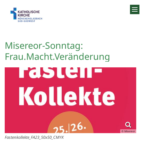
Zum Inhalt springen
Misereor-Sonntag:
Frau.Macht.Veränderung
© Misereor
Fastenkollekte_FA23_50x50_CMYK