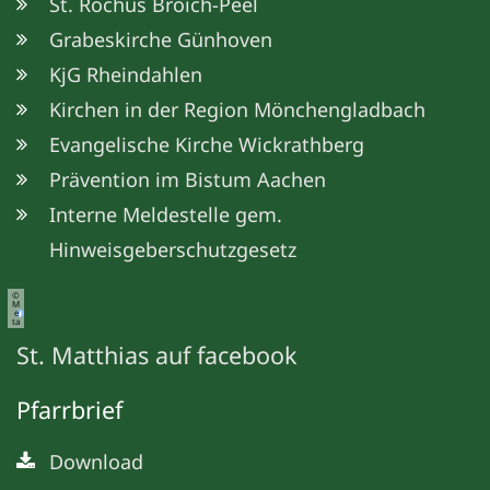
St. Rochus Broich-Peel
Grabeskirche Günhoven
KjG Rheindahlen
Kirchen in der Region Mönchengladbach
Evangelische Kirche Wickrathberg
Prävention im Bistum Aachen
Interne Meldestelle gem.
Hinweisgeberschutzgesetz
©
M
e
ta
St. Matthias auf facebook
Pfarrbrief
Download