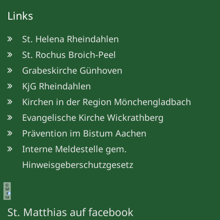
Links
St. Helena Rheindahlen
St. Rochus Broich-Peel
Grabeskirche Günhoven
KjG Rheindahlen
Kirchen in der Region Mönchengladbach
Evangelische Kirche Wickrathberg
Prävention im Bistum Aachen
Interne Meldestelle gem.
Hinweisgeberschutzgesetz
©
M
e
ta
St. Matthias auf facebook