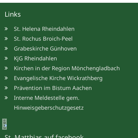
Links
St. Helena Rheindahlen
St. Rochus Broich-Peel
Grabeskirche Günhoven
KjG Rheindahlen
Kirchen in der Region Mönchengladbach
Evangelische Kirche Wickrathberg
Prävention im Bistum Aachen
Interne Meldestelle gem.
Hinweisgeberschutzgesetz
©
M
e
ta
St. Matthias auf facebook