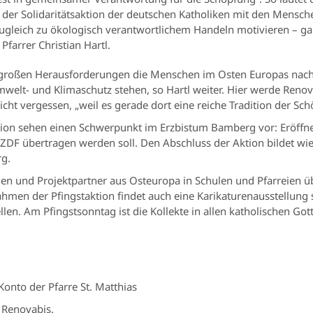
 der Solidaritätsaktion der deutschen Katholiken mit den Mensche
ugleich zu ökologisch verantwortlichem Handeln motivieren – ga
farrer Christian Hartl.
 großen Herausforderungen die Menschen im Osten Europas nach 
welt- und Klimaschutz stehen, so Hartl weiter. Hier werde Renov
vergessen, „weil es gerade dort eine reiche Tradition der Schöp
ktion sehen einen Schwerpunkt im Erzbistum Bamberg vor: Eröffn
 ZDF übertragen werden soll. Den Abschluss der Aktion bildet wi
rg.
en und Projektpartner aus Osteuropa in Schulen und Pfarreien üb
men der Pfingstaktion findet auch eine Karikaturenausstellung st
len. Am Pfingstsonntag ist die Kollekte in allen katholischen Got
Konto der Pfarre St. Matthias
 Renovabis.