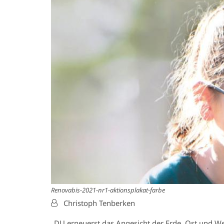
Renovabis-2021-nr1-aktionsplakat-farbe
Von:
Christoph Tenberken
„DU erneuerst das Angesicht der Erde. Ost und We