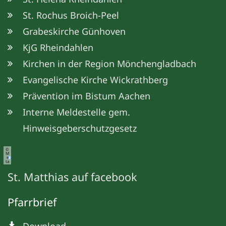
St. Rochus Broich-Peel
Grabeskirche Günhoven
KjG Rheindahlen
Kirchen in der Region Mönchengladbach
Evangelische Kirche Wickrathberg
Prävention im Bistum Aachen
Interne Meldestelle gem.
Hinweisgeberschutzgesetz
©
M
e
ta
St. Matthias auf facebook
Pfarrbrief