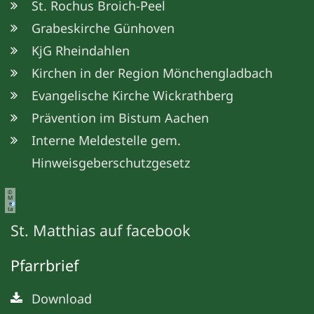
St. Rochus Broich-Peel
Grabeskirche Günhoven
KjG Rheindahlen
Kirchen in der Region Mönchengladbach
Evangelische Kirche Wickrathberg
Prävention im Bistum Aachen
Interne Meldestelle gem.
Hinweisgeberschutzgesetz
©
M
e
ta
St. Matthias auf facebook
Pfarrbrief
Download