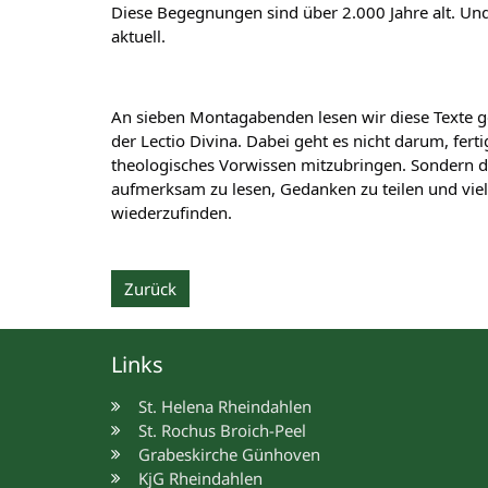
Diese Begegnungen sind über 2.000 Jahre alt. Und 
aktuell.
An sieben Montagabenden lesen wir diese Texte 
der Lectio Divina. Dabei geht es nicht darum, fert
theologisches Vorwissen mitzubringen. Sondern da
aufmerksam zu lesen, Gedanken zu teilen und vielle
wiederzufinden.
Zurück
Links
St. Helena Rheindahlen
St. Rochus Broich-Peel
Grabeskirche Günhoven
KjG Rheindahlen