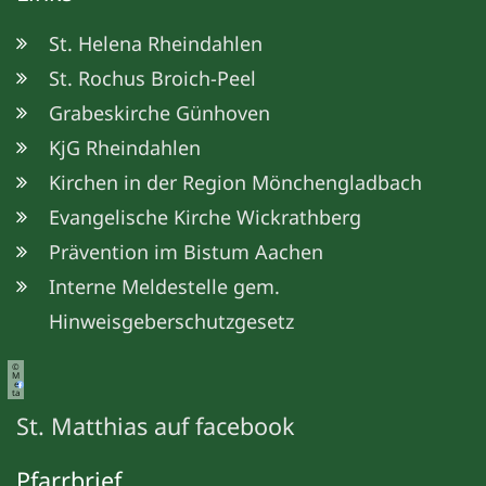
St. Helena Rheindahlen
St. Rochus Broich-Peel
Grabeskirche Günhoven
KjG Rheindahlen
Kirchen in der Region Mönchengladbach
Evangelische Kirche Wickrathberg
Prävention im Bistum Aachen
Interne Meldestelle gem.
Hinweisgeberschutzgesetz
©
M
e
ta
St. Matthias auf facebook
Pfarrbrief