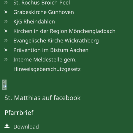
St. Rochus Broich-Peel
Grabeskirche Günhoven
KjG Rheindahlen
Kirchen in der Region Mönchengladbach
Evangelische Kirche Wickrathberg
Prävention im Bistum Aachen
Interne Meldestelle gem.
Hinweisgeberschutzgesetz
©
M
e
ta
St. Matthias auf facebook
Pfarrbrief
Download