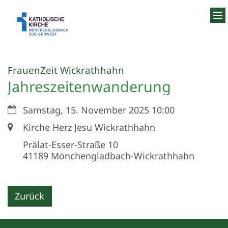
Zum Inhalt springen
:
FrauenZeit Wickrathhahn
Jahreszeitenwanderung
Datum:
Samstag, 15. November 2025 10:00
Ort:
Kirche Herz Jesu Wickrathhahn
Prälat-Esser-Straße 10
41189
Mönchengladbach-Wickrathhahn
Zurück