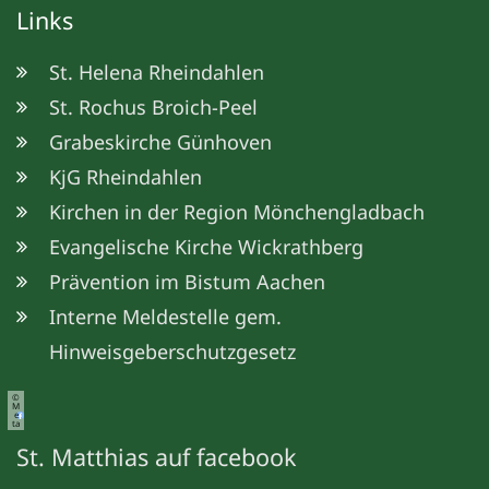
Links
St. Helena Rheindahlen
St. Rochus Broich-Peel
Grabeskirche Günhoven
KjG Rheindahlen
Kirchen in der Region Mönchengladbach
Evangelische Kirche Wickrathberg
Prävention im Bistum Aachen
Interne Meldestelle gem.
Hinweisgeberschutzgesetz
©
M
e
ta
St. Matthias auf facebook