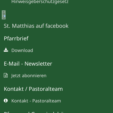
Hinweisgeberschutzgesetz
©
M
e
ta
St. Matthias auf facebook
Pfarrbrief
Download
E-Mail - Newsletter
Jetzt abonnieren
Kontakt / Pastoralteam
Kontakt - Pastoralteam