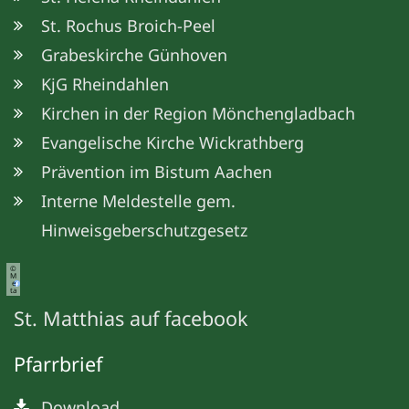
St. Rochus Broich-Peel
Grabeskirche Günhoven
KjG Rheindahlen
Kirchen in der Region Mönchengladbach
Evangelische Kirche Wickrathberg
Prävention im Bistum Aachen
Interne Meldestelle gem.
Hinweisgeberschutzgesetz
©
M
e
ta
St. Matthias auf facebook
Pfarrbrief
Download