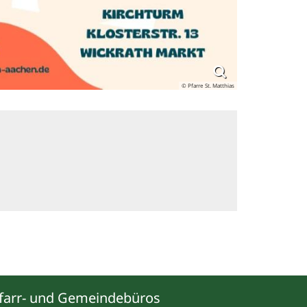
© Pfarre St. Matthias
farr- und Gemeindebüros