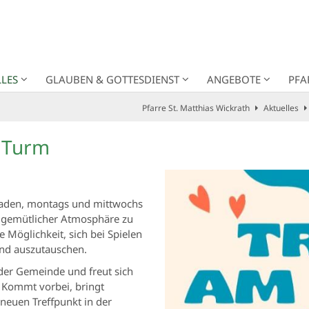
LES
GLAUBEN & GOTTESDIENST
ANGEBOTE
PFA
Pfarre St. Matthias Wickrath
Aktuelles
m Turm
eladen, montags und mittwochs
n gemütlicher Atmosphäre zu
e Möglichkeit, sich bei Spielen
und auszutauschen.
 der Gemeinde und freut sich
 Kommt vorbei, bringt
neuen Treffpunkt in der