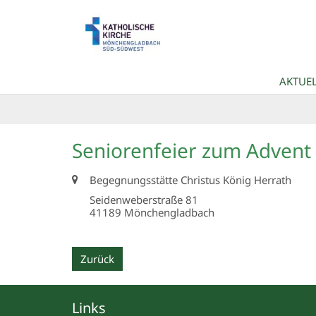
Zum Inhalt springen
AKTUEL
Seniorenfeier zum Advent
Ort:
Begegnungsstätte Christus König Herrath
Seidenweberstraße 81
41189
Mönchengladbach
Zurück
Links