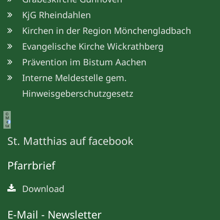
KjG Rheindahlen
Kirchen in der Region Mönchengladbach
Evangelische Kirche Wickrathberg
Prävention im Bistum Aachen
Interne Meldestelle gem.
Hinweisgeberschutzgesetz
©
M
e
ta
St. Matthias auf facebook
Pfarrbrief
Download
E-Mail - Newsletter