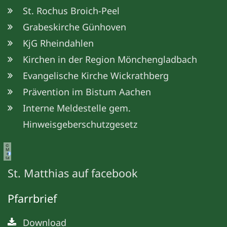
St. Rochus Broich-Peel
Grabeskirche Günhoven
KjG Rheindahlen
Kirchen in der Region Mönchengladbach
Evangelische Kirche Wickrathberg
Prävention im Bistum Aachen
Interne Meldestelle gem.
Hinweisgeberschutzgesetz
©
M
e
ta
St. Matthias auf facebook
Pfarrbrief
Download