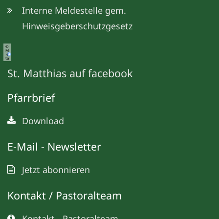
Interne Meldestelle gem.
Hinweisgeberschutzgesetz
©
M
e
ta
St. Matthias auf facebook
Pfarrbrief
Download
E-Mail - Newsletter
Jetzt abonnieren
Kontakt / Pastoralteam
Kontakt - Pastoralteam