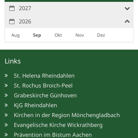
2027
2026
Aug
Sep
Okt
Nov
Dez
Links
St. Helena Rheindahlen
St. Rochus Broich-Peel
Grabeskirche Günhoven
KjG Rheindahlen
Kirchen in der Region Mönchengladbach
Evangelische Kirche Wickrathberg
Prävention im Bistum Aachen