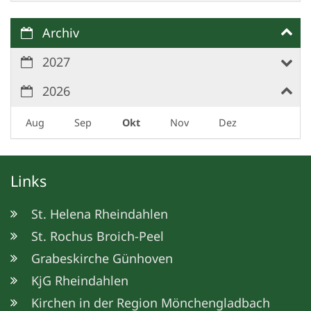
Archiv
2027
2026
Aug
Sep
Okt
Nov
Dez
Links
St. Helena Rheindahlen
St. Rochus Broich-Peel
Grabeskirche Günhoven
KjG Rheindahlen
Kirchen in der Region Mönchengladbach